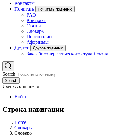
Контакты
Почитать
Почитать подменю
FAQ
Контракт
Статьи
Словарь
Персоналии
Афоризмы
Другое
Другое подменю
Заказ биоэнергетического стула Лоуэна
Search
Search
User account menu
Войти
Строка навигации
Home
Словарь
Словарь