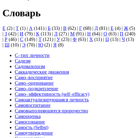
Словарь
E
(2)
|
T
(1)
|
А
(141)
|
Б
(33)
|
В
(62)
|
Г
(68)
|
Д
(81)
|
Е
(4)
|
Ж
(5)
|
З
(42)
|
И
(79)
|
К
(113)
|
Л
(27)
|
М
(91)
|
Н
(64)
|
О
(63)
|
П
(240)
|
Р
(46)
|
С
(149)
|
Т
(121)
|
У
(23)
|
Ф
(63)
|
Х
(11)
|
Ц
(13)
|
Ч
(13)
|
Ш
(10)
|
Э
(70)
|
Ю
(2)
|
Я
(8)
С–тип личности
Садизм
Садомазохизм
Саккадические движения
Само–восприятие
Само–оценивание
Само–подкрепление
Само–эффективность (self–efficacy)
Самоактуализирующаяся личность
Самовоспитание
Самовыполняющееся пророчество
Самооценка
Самосознание
Самость (Selbst)
Самоутверждение