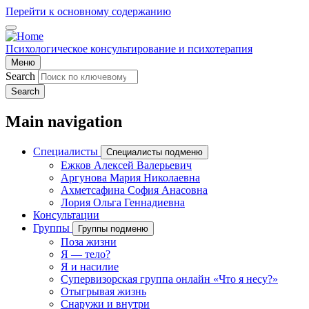
Перейти к основному содержанию
Психологическое консультирование и психотерапия
Меню
Search
Search
Main navigation
Специалисты
Специалисты подменю
Ежков Алексей Валерьевич
Аргунова Мария Николаевна
Ахметсафина София Анасовна
Лория Ольга Геннадиевна
Консультации
Группы
Группы подменю
Поза жизни
Я — тело?
Я и насилие
Супервизорская группа онлайн «Что я несу?»
Отыгрывая жизнь
Снаружи и внутри