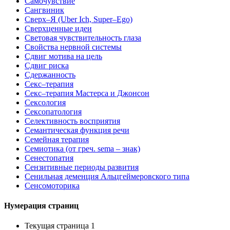
Самочувствие
Сангвиник
Сверх–Я (Uber Ich, Super–Ego)
Сверхценные идеи
Световая чувствительность глаза
Свойства нервной системы
Сдвиг мотива на цель
Сдвиг риска
Сдержанность
Секс–терапия
Секс–терапия Мастерса и Джонсон
Сексология
Сексопатология
Селективность восприятия
Семантическая функция речи
Семейная терапия
Семиотика (от греч. sema – знак)
Сенестопатия
Сензитивные периоды развития
Сенильная деменция Альцгеймеровского типа
Сенсомоторика
Нумерация страниц
Текущая страница
1