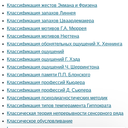
Классификация жестов Экмана и Фризена
Классификация запахов Линнея
Классификация запахов Цваардемакера
Классификация мотивов Г.А. Мюррея
Классификация мотивов Нюттена
Классификация обонятельных ощущений Х. Хеннинга
Классификация ощущений
Классификация ощущений Г. Хэда
Классификация ощущений Ч. Шеррингтона
Классификация памяти П.П. Блонского
Классификация профессий Кьюдера
Классификация профессий Д. Сьюпера
Классификация психодиагностических методик
Классификация типов темперамента Гиппократа
Классическая теория непрерывности сенсорного ряда
Классическое обусловливание