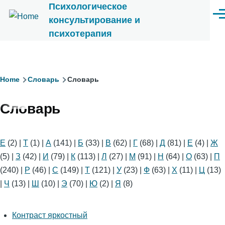
Психологическое
Перейти к основному содержанию
Ме
консультирование и
психотерапия
Строка
Home
Словарь
Словарь
навигации
Словарь
E
(2)
|
T
(1)
|
А
(141)
|
Б
(33)
|
В
(62)
|
Г
(68)
|
Д
(81)
|
Е
(4)
|
Ж
(5)
|
З
(42)
|
И
(79)
|
К
(113)
|
Л
(27)
|
М
(91)
|
Н
(64)
|
О
(63)
|
П
(240)
|
Р
(46)
|
С
(149)
|
Т
(121)
|
У
(23)
|
Ф
(63)
|
Х
(11)
|
Ц
(13)
|
Ч
(13)
|
Ш
(10)
|
Э
(70)
|
Ю
(2)
|
Я
(8)
Кoнтраст яркостный