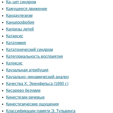
Ка–цет синдром
Кажущееся движение
Кандаулезизм
Канцерофобия
Капризы детей
Катарсис
Кататимия
Кататонический синдром
Категориальность восприятия
Катексис
Каузальная атрибуция
Каузально–динамический анализ
Качества Х. Эренфельса (1890 г.)
Кесарево безумие
Кинестезии речевые
Кинестезические ощущения
Классификации памяти Э. Тульвинга