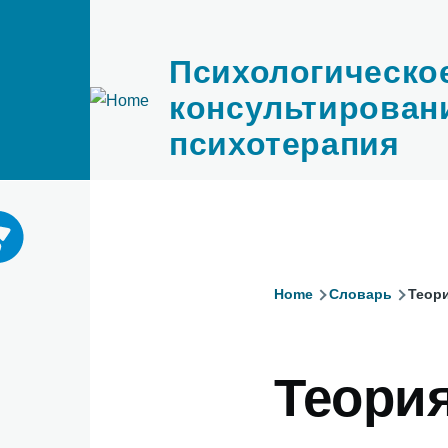
Перейти к основному содержанию
Психологическо
Специалисты подменю
консультирован
Почитать подменю
Дру
психотерапия
Home
Словарь
Теори
Строка
навигаци
Теори