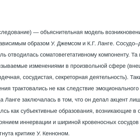
 исследование) — объяснительная модель возникнове
ависимым образом У. Джемсом и К.Г. Ланге. Сосудо–
ль отводилась соматовегетативному компоненту. Та
зываемые изменениями в произвольной сфере (вне
рдечная, сосудистая, секреторная деятельность). Т
ния трактовались не как следствие эмоционального п
 Ланге заключалась в том, что он делал акцент лиш
алсь как субъективные образования, возникающие в 
оянием иннервации и шириной кровеносных сосудов 
нута критике У. Кенноном.