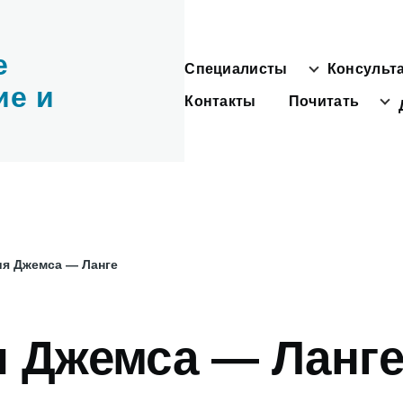
е
Специалисты
Консульт
Main
Группы подменю
navigation
ие и
Контакты
Почитать
гое подменю
я Джемса — Ланге
и
я Джемса — Ланг