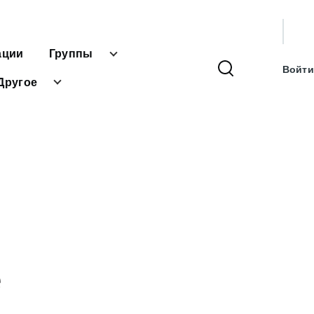
User
ации
Группы
accou
Войти
menu
Другое
е