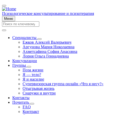
Перейти
к
основному
Психологическое консультирование и психотерапия
содержанию
Меню
Search
Search
Специалисты
Специалисты
Ежков Алексей Валерьевич
Main
подменю
Аргунова Мария Николаевна
navigation
Ахметсафина София Анасовна
Лория Ольга Геннадиевна
Консультации
Группы
Группы
Поза жизни
подменю
Я — тело?
Я и насилие
Супервизорская группа онлайн «Что я несу?»
Отыгрывая жизнь
Снаружи и внутри
Контакты
Почитать
Почитать
FAQ
подменю
Контракт