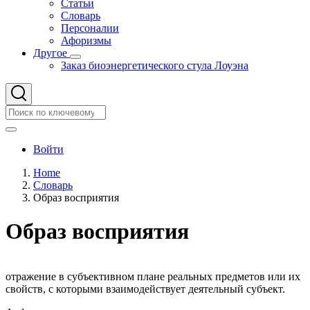
Статьи
Словарь
Персоналии
Афоризмы
Другое
Другое
Заказ биоэнергетического стула Лоуэна
подменю
Search
Search
User
Войти
account
Home
menu
Словарь
Строка
Образ восприятия
навигации
Образ восприятия
отражение в субъективном плане реальных предметов или их
свойств, с которыми взаимодействует деятельный субъект.