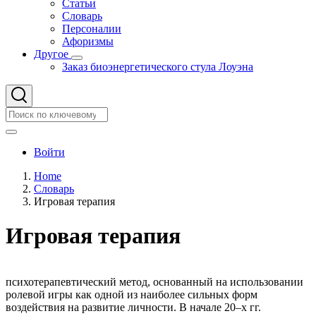
Статьи
Словарь
Персоналии
Афоризмы
Другое
Другое
Заказ биоэнергетического стула Лоуэна
подменю
Search
Search
User
Войти
account
Home
menu
Словарь
Строка
Игровая терапия
навигации
Игровая терапия
психотерапевтический метод, основанный на использовании
ролевой игры как одной из наиболее сильных форм
воздействия на развитие личности. В начале 20–х гг.