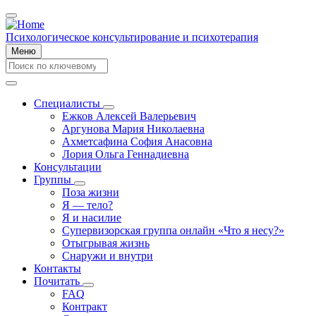
Перейти
к
основному
Психологическое консультирование и психотерапия
содержанию
Меню
Search
Search
Специалисты
Специалисты
Ежков Алексей Валерьевич
Main
подменю
Аргунова Мария Николаевна
navigation
Ахметсафина София Анасовна
Лория Ольга Геннадиевна
Консультации
Группы
Группы
Поза жизни
подменю
Я — тело?
Я и насилие
Супервизорская группа онлайн «Что я несу?»
Отыгрывая жизнь
Снаружи и внутри
Контакты
Почитать
Почитать
FAQ
подменю
Контракт