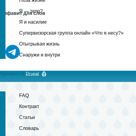
Поза жизни
Я — тело?
Алфавит для слов
Г
Я и насилие
Супервизорская группа онлайн «Что я несу?»
Отыгрывая жизнь
Снаружи и внутри
Сделано на
Drupal
FAQ
Контракт
Статьи
Словарь