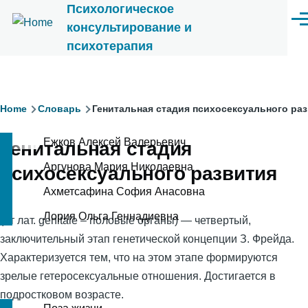
Психологическое
Перейти к основному содержанию
Ме
консультирование и
психотерапия
Строка
Home
Словарь
Генитальная стадия психосексуального ра
навигации
Ежков Алексей Валерьевич
Генитальная стадия
Аргунова Мария Николаевна
психосексуального развития
Ахметсафина София Анасовна
Лория Ольга Геннадиевна
(от лат. genitale – половые органы) — четвертый,
заключительный этап генетической концепции З. Фрейда.
Характеризуется тем, что на этом этапе формируются
зрелые гетеросексуальные отношения. Достигается в
подростковом возрасте.