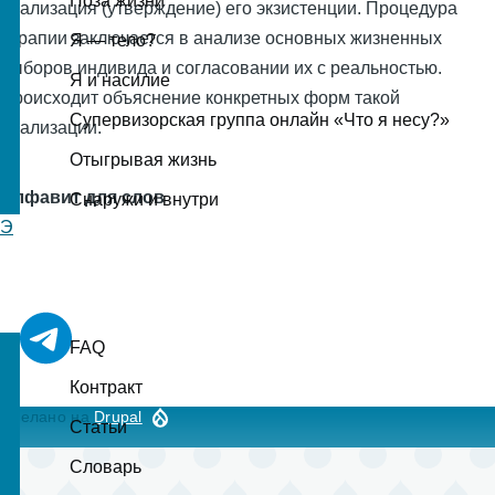
Поза жизни
реализация (утверждение) его экзистенции. Процедура
терапии заключается в анализе основных жизненных
Я — тело?
выборов индивида и согласовании их с реальностью.
Я и насилие
Происходит объяснение конкретных форм такой
Супервизорская группа онлайн «Что я несу?»
реализации.
Отыгрывая жизнь
Алфавит для слов
Снаружи и внутри
Э
FAQ
Контракт
Сделано на
Drupal
Статьи
Словарь