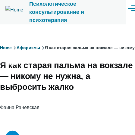
Психологическое
Перейти к основному содержанию
Ме
консультирование и
психотерапия
Строка
Home
Афоризмы
Я как старая пальма на вокзале — никому
навигации
Я как старая пальма на вокзале
— никому не нужна, а
выбросить жалко
Фаина Раневская