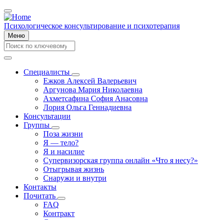
Перейти
к
основному
Психологическое консультирование и психотерапия
содержанию
Меню
Search
Search
Специалисты
Специалисты
Ежков Алексей Валерьевич
Main
подменю
Аргунова Мария Николаевна
navigation
Ахметсафина София Анасовна
Лория Ольга Геннадиевна
Консультации
Группы
Группы
Поза жизни
подменю
Я — тело?
Я и насилие
Супервизорская группа онлайн «Что я несу?»
Отыгрывая жизнь
Снаружи и внутри
Контакты
Почитать
Почитать
FAQ
подменю
Контракт