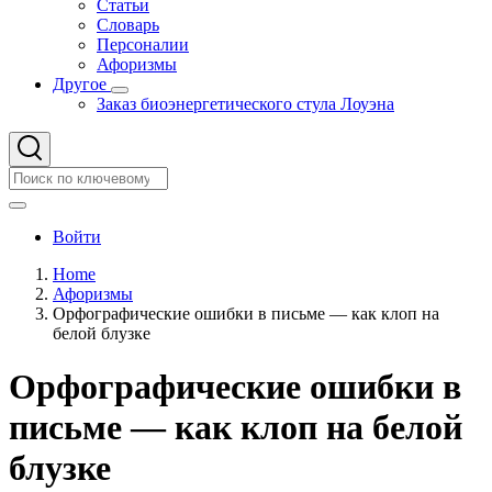
Статьи
Словарь
Персоналии
Афоризмы
Другое
Другое
Заказ биоэнергетического стула Лоуэна
подменю
Search
Search
User
Войти
account
Home
menu
Афоризмы
Строка
Орфографические ошибки в письме — как клоп на
навигации
белой блузке
Орфографические ошибки в
письме — как клоп на белой
блузке