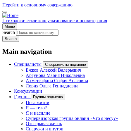
Перейти к основному содержанию
Психологическое консультирование и психотерапия
Меню
Search
Search
Main navigation
Специалисты
Специалисты подменю
Ежков Алексей Валерьевич
Аргунова Мария Николаевна
Ахметсафина София Анасовна
Лория Ольга Геннадиевна
Консультации
Группы
Группы подменю
Поза жизни
Я — тело?
Я и насилие
Супервизорская группа онлайн «Что я несу?»
Отыгрывая жизнь
Снаружи и внутри