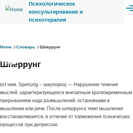
Психологическое
Перейти к основному содержанию
Ме
консультирование и
психотерапия
Строка
Home
Словарь
Шперрунг
навигации
Шперрунг
(от нем. Sperrung – закупорка) — Нарушение течения
мыслей, характеризующееся внезапным кратковременным
прерыванием хода размышлений, остановками в
мышлении или речи. После шперрунга темп мышления
восстанавливается, в отличие от торможения психических
процессов при депрессии.