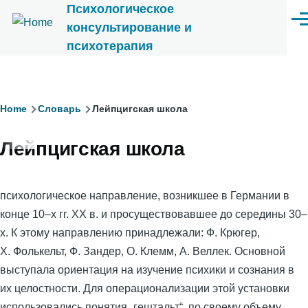
Психологическое
Перейти к основному содержанию
Ме
консультирование и
психотерапия
Строка
Home
Словарь
Лейпцигская школа
навигации
Лейпцигская школа
психологическое направление, возникшее в Германии в
конце 10–x гг. ХХ в. и просуществовавшее до середины 30–
х. К этому направлению принадлежали: Ф. Крюгер,
Х. Фолькельт, Ф. Зандер, О. Клемм, А. Веллек. Основной
выступала ориентация на изучение психики и сознания в
их целостности. Для операционализации этой установки
использовались понятия „гештальт“, по своему объему