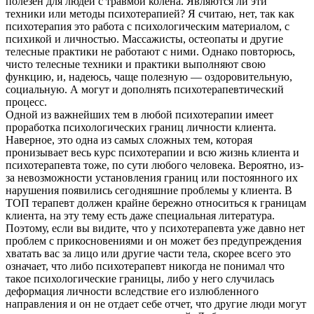
полезен для людей с травмой колена. Являются ли эти
техники или методы психотерапией? Я считаю, нет, так как
психотерапия это работа с психологическим материалом, с
психикой и личностью. Массажисты, остеопаты и другие
телесные практики не работают с ними. Однако повторюсь,
чисто телесные техники и практики выполняют свою
функцию, и, надеюсь, чаще полезную — оздоровительную,
социальную. А могут и дополнять психотерапевтический
процесс.
Одной из важнейших тем в любой психотерапии имеет
проработка психологических границ личности клиента.
Наверное, это одна из самых сложных тем, которая
пронизывает весь курс психотерапии и всю жизнь клиента и
психотерапевта тоже, по сути любого человека. Вероятно, из-
за невозможности установления границ или постоянного их
нарушения появились сегодняшние проблемы у клиента. В
ТОП терапевт должен крайне бережно относиться к границам
клиента, на эту тему есть даже специальная литература.
Поэтому, если вы видите, что у психотерапевта уже давно нет
проблем с прикосновениями и он может без предупреждения
хватать вас за лицо или другие части тела, скорее всего это
означает, что либо психотерапевт никогда не понимал что
такое психологические границы, либо у него случилась
деформация личности вследствие его излюбленного
направления и он не отдает себе отчет, что другие люди могут