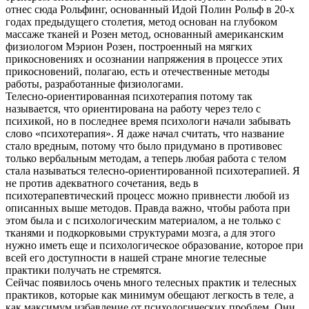
отнес сюда Рольфинг, основанный Идой Полин Рольф в 20-х
годах предыдущего столетия, метод основан на глубоком
массаже тканей и Розен метод, основанный американским
физиологом Мэрион Розен, построенный на мягких
прикосновениях и осознании напряжения в процессе этих
прикосновений, полагаю, есть и отечественные методы
работы, разработанные физиологами.
Телесно-ориентированная психотерапия потому так
называется, что ориентирована на работу через тело с
психикой, но в последнее время психологи начали забывать
слово «психотерапия». Я даже начал считать, что название
стало вредным, потому что было придумано в противовес
только вербальным методам, а теперь любая работа с телом
стала называться телесно-ориентированной психотерапией. Я
не против адекватного сочетания, ведь в
психотерапевтический процесс можно привнести любой из
описанных выше методов. Правда важно, чтобы работа при
этом была и с психологическим материалом, а не только с
тканями и подкорковыми структурами мозга, а для этого
нужно иметь еще и психологическое образование, которое при
всей его доступности в нашей стране многие телесные
практики получать не стремятся.
Сейчас появилось очень много телесных практик и телесных
практиков, которые как минимум обещают легкость в теле, а
как максимум избавление от психологических проблем. Они