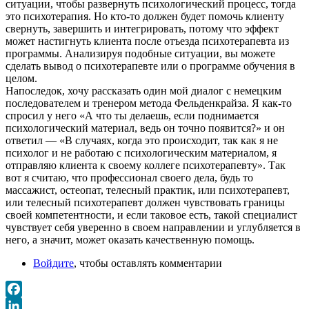
ситуации, чтобы развернуть психологический процесс, тогда
это психотерапия. Но кто-то должен будет помочь клиенту
свернуть, завершить и интегрировать, потому что эффект
может настигнуть клиента после отъезда психотерапевта из
программы. Анализируя подобные ситуации, вы можете
сделать вывод о психотерапевте или о программе обучения в
целом.
Напоследок, хочу рассказать один мой диалог с немецким
последователем и тренером метода Фельденкрайза. Я как-то
спросил у него «А что ты делаешь, если поднимается
психологический материал, ведь он точно появится?» и он
ответил — «В случаях, когда это происходит, так как я не
психолог и не работаю с психологическим материалом, я
отправляю клиента к своему коллеге психотерапевту». Так
вот я считаю, что профессионал своего дела, будь то
массажист, остеопат, телесный практик, или психотерапевт,
или телесный психотерапевт должен чувствовать границы
своей компетентности, и если таковое есть, такой специалист
чувствует себя уверенно в своем направлении и углубляется в
него, а значит, может оказать качественную помощь.
Войдите
, чтобы оставлять комментарии
Facebook