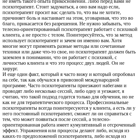
не иметь такого опыта прикосновений. Либо перед вами не
психотерапевт. Стоит задуматься, а оно вам надо если,
психотерапевт просит вас сделать то, что вы не хотите,
причиняет боль и настаивает на этом, уговаривая, что это во
благо, прикасается без разрешения. Не нужно забывать, что
телесно-ориентированный психотерапевт работает с психикой
клиента, а не просто с телом. Поинтересуйтесь, что за метод
использует психотерапевт и зачем он именно вам. Хотя
многие могут применять разные методы или сочетанные
техники или даже что-то свое, но психотерапевт должен быть
заземлен в понимании, что он работает с психикой, с
личностью клиента и что это процесс двух людей. Он не
хирург.
И еще один факт, который я часто вижу и который опробовал
на себе, так как обучался в привозной международной
программе. Часто психотерапевты приезжают набегами и
проводят либо несколько сессий, либо одну и уезжают, я
считаю, что такой подход годится только для обучения, но не
как не для терапевтического процесса. Профессиональные
психотерапевты всегда поинтересуются у клиента, а есть ли у
него постоянный психотерапевт, сможет ли он справиться с
тем, что может появиться после сессий, а телесно-
ориентированная работа имеет кумулятивный и отсроченный
эффект. Упражнения или процессы делают либо, исходя из
каких-то предположений психотерапевта, либо исходя из