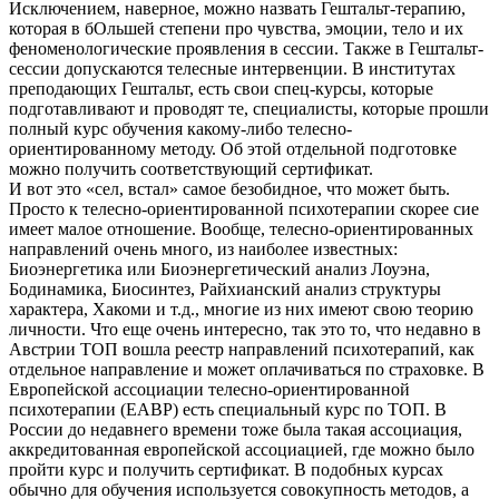
Исключением, наверное, можно назвать Гештальт-терапию,
которая в бОльшей степени про чувства, эмоции, тело и их
феноменологические проявления в сессии. Также в Гештальт-
сессии допускаются телесные интервенции. В институтах
преподающих Гештальт, есть свои спец-курсы, которые
подготавливают и проводят те, специалисты, которые прошли
полный курс обучения какому-либо телесно-
ориентированному методу. Об этой отдельной подготовке
можно получить соответствующий сертификат.
И вот это «сел, встал» самое безобидное, что может быть.
Просто к телесно-ориентированной психотерапии скорее сие
имеет малое отношение. Вообще, телесно-ориентированных
направлений очень много, из наиболее известных:
Биоэнергетика или Биоэнергетический анализ Лоуэна,
Бодинамика, Биосинтез, Райхианский анализ структуры
характера, Хакоми и т.д., многие из них имеют свою теорию
личности. Что еще очень интересно, так это то, что недавно в
Австрии ТОП вошла реестр направлений психотерапий, как
отдельное направление и может оплачиваться по страховке. В
Европейской ассоциации телесно-ориентированной
психотерапии (EABP) есть специальный курс по ТОП. В
России до недавнего времени тоже была такая ассоциация,
аккредитованная европейской ассоциацией, где можно было
пройти курс и получить сертификат. В подобных курсах
обычно для обучения используется совокупность методов, а