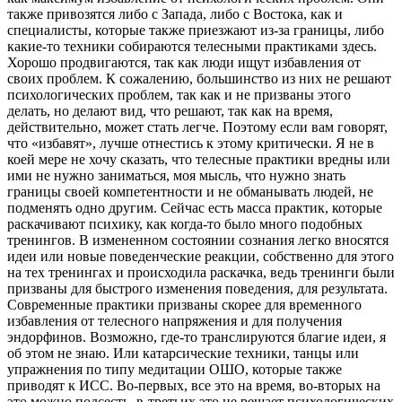
также привозятся либо с Запада, либо с Востока, как и
специалисты, которые также приезжают из-за границы, либо
какие-то техники собираются телесными практиками здесь.
Хорошо продвигаются, так как люди ищут избавления от
своих проблем. К сожалению, большинство из них не решают
психологических проблем, так как и не призваны этого
делать, но делают вид, что решают, так как на время,
действительно, может стать легче. Поэтому если вам говорят,
что «избавят», лучше отнестись к этому критически. Я не в
коей мере не хочу сказать, что телесные практики вредны или
ими не нужно заниматься, моя мысль, что нужно знать
границы своей компетентности и не обманывать людей, не
подменять одно другим. Сейчас есть масса практик, которые
раскачивают психику, как когда-то было много подобных
тренингов. В измененном состоянии сознания легко вносятся
идеи или новые поведенческие реакции, собственно для этого
на тех тренингах и происходила раскачка, ведь тренинги были
призваны для быстрого изменения поведения, для результата.
Современные практики призваны скорее для временного
избавления от телесного напряжения и для получения
эндорфинов. Возможно, где-то транслируются благие идеи, я
об этом не знаю. Или катарсические техники, танцы или
упражнения по типу медитации ОШО, которые также
приводят к ИСС. Во-первых, все это на время, во-вторых на
это можно подсесть, в-третьих это не решает психологических