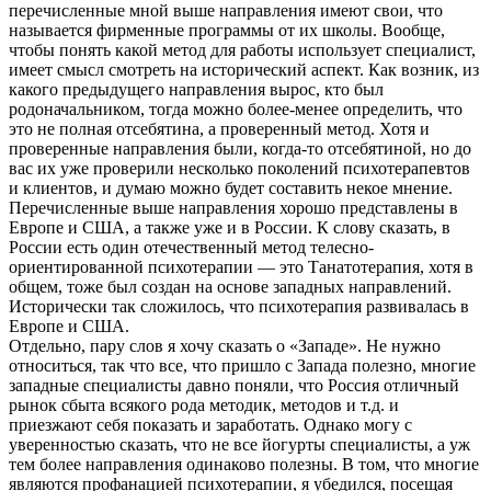
перечисленные мной выше направления имеют свои, что
называется фирменные программы от их школы. Вообще,
чтобы понять какой метод для работы использует специалист,
имеет смысл смотреть на исторический аспект. Как возник, из
какого предыдущего направления вырос, кто был
родоначальником, тогда можно более-менее определить, что
это не полная отсебятина, а проверенный метод. Хотя и
проверенные направления были, когда-то отсебятиной, но до
вас их уже проверили несколько поколений психотерапевтов
и клиентов, и думаю можно будет составить некое мнение.
Перечисленные выше направления хорошо представлены в
Европе и США, а также уже и в России. К слову сказать, в
России есть один отечественный метод телесно-
ориентированной психотерапии — это Танатотерапия, хотя в
общем, тоже был создан на основе западных направлений.
Исторически так сложилось, что психотерапия развивалась в
Европе и США.
Отдельно, пару слов я хочу сказать о «Западе». Не нужно
относиться, так что все, что пришло с Запада полезно, многие
западные специалисты давно поняли, что Россия отличный
рынок сбыта всякого рода методик, методов и т.д. и
приезжают себя показать и заработать. Однако могу с
уверенностью сказать, что не все йогурты специалисты, а уж
тем более направления одинаково полезны. В том, что многие
являются профанацией психотерапии, я убедился, посещая