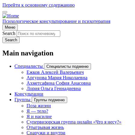
Перейти к основному содержанию
Психологическое консультирование и психотерапия
Меню
Search
Search
Main navigation
Специалисты
Специалисты подменю
Ежков Алексей Валерьевич
Аргунова Мария Николаевна
Ахметсафина София Анасовна
Лория Ольга Геннадиевна
Консультации
Группы
Группы подменю
Поза жизни
Я — тело?
Я и насилие
Супервизорская группа онлайн «Что я несу?»
Отыгрывая жизнь
Снаружи и внутри