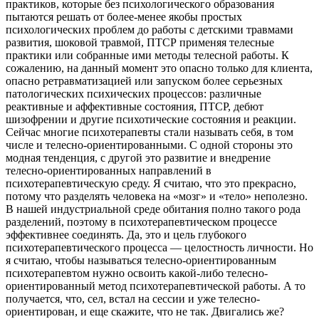
практиков, которые без психологического образования
пытаются решать от более-менее якобы простых
психологических проблем до работы с детскими травмами
развития, шоковой травмой, ПТСР применяя телесные
практики или собранные ими методы телесной работы. К
сожалению, на данный момент это опасно только для клиента,
опасно ретравматизацией или запуском более серьезных
патологических психических процессов: различные
реактивные и аффективные состояния, ПТСР, дебют
шизофрении и другие психотические состояния и реакции.
Сейчас многие психотерапевты стали называть себя, в том
числе и телесно-ориентированными. С одной стороны это
модная тенденция, с другой это развитие и внедрение
телесно-ориентированных направлений в
психотерапевтическую среду. Я считаю, что это прекрасно,
потому что разделять человека на «мозг» и «тело» неполезно.
В нашей индустриальной среде обитания полно такого рода
разделений, поэтому в психотерапевтическом процессе
эффективнее соединять. Да, это и цель глубокого
психотерапевтического процесса — целостность личности. Но
я считаю, чтобы называться телесно-ориентированным
психотерапевтом нужно освоить какой-либо телесно-
ориентированный метод психотерапевтической работы. А то
получается, что, сел, встал на сессии и уже телесно-
ориентирован, и еще скажите, что не так. Двигались же?