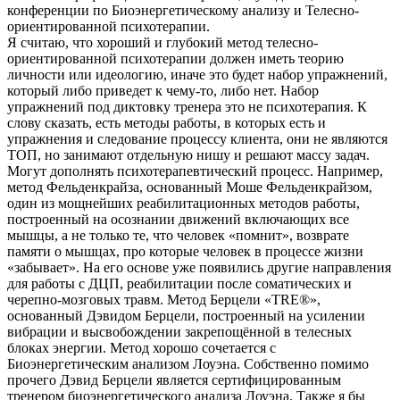
конференции по Биоэнергетическому анализу и Телесно-
ориентированной психотерапии.
Я считаю, что хороший и глубокий метод телесно-
ориентированной психотерапии должен иметь теорию
личности или идеологию, иначе это будет набор упражнений,
который либо приведет к чему-то, либо нет. Набор
упражнений под диктовку тренера это не психотерапия. К
слову сказать, есть методы работы, в которых есть и
упражнения и следование процессу клиента, они не являются
ТОП, но занимают отдельную нишу и решают массу задач.
Могут дополнять психотерапевтический процесс. Например,
метод Фельденкрайза, основанный Моше Фельденкрайзом,
один из мощнейших реабилитационных методов работы,
построенный на осознании движений включающих все
мышцы, а не только те, что человек «помнит», возврате
памяти о мышцах, про которые человек в процессе жизни
«забывает». На его основе уже появились другие направления
для работы с ДЦП, реабилитации после соматических и
черепно-мозговых травм. Метод Берцели «TRE®»,
основанный Дэвидом Берцели, построенный на усилении
вибрации и высвобождении закрепощённой в телесных
блоках энергии. Метод хорошо сочетается с
Биоэнергетическим анализом Лоуэна. Собственно помимо
прочего Дэвид Берцели является сертифицированным
тренером биоэнергетического анализа Лоуэна. Также я бы