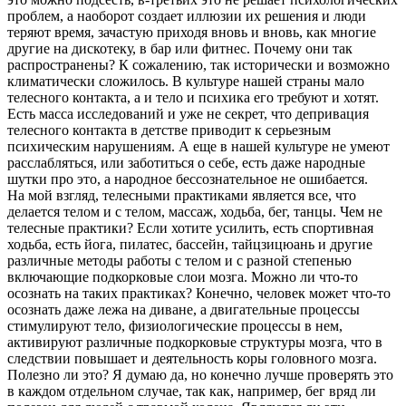
проблем, а наоборот создает иллюзии их решения и люди
теряют время, зачастую приходя вновь и вновь, как многие
другие на дискотеку, в бар или фитнес. Почему они так
распространены? К сожалению, так исторически и возможно
климатически сложилось. В культуре нашей страны мало
телесного контакта, а и тело и психика его требуют и хотят.
Есть масса исследований и уже не секрет, что депривация
телесного контакта в детстве приводит к серьезным
психическим нарушениям. А еще в нашей культуре не умеют
расслабляться, или заботиться о себе, есть даже народные
шутки про это, а народное бессознательное не ошибается.
На мой взгляд, телесными практиками является все, что
делается телом и с телом, массаж, ходьба, бег, танцы. Чем не
телесные практики? Если хотите усилить, есть спортивная
ходьба, есть йога, пилатес, бассейн, тайцзицюань и другие
различные методы работы с телом и с разной степенью
включающие подкорковые слои мозга. Можно ли что-то
осознать на таких практиках? Конечно, человек может что-то
осознать даже лежа на диване, а двигательные процессы
стимулируют тело, физиологические процессы в нем,
активируют различные подкорковые структуры мозга, что в
следствии повышает и деятельность коры головного мозга.
Полезно ли это? Я думаю да, но конечно лучше проверять это
в каждом отдельном случае, так как, например, бег вряд ли