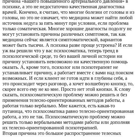
причина «вашего повышенного артериального давления» в
психике, а это не недостаточно качественная диагностика
врачей. Кончено, я считаю, что многие болезни от головы и из
головы, но это не означает, что медицина может найти любой
источник недуга за пять минут при условии, если проблема
только соматическая. Многие хорошие диагносты подолгу не
могут установить причины различных симптомов, так как
медицина сейчас является симптоматической, вариантов
может быть тысячи. А психика разве проще устроена? И если
уж вы решили что у вас психосоматика, теперь тренд в
психологической среде, то без вашей личной истории ни
причину установить невозможно ни качественную помощь
оказать. А, кроме того, психолог или психотерапевт не
устанавливает причину, а работает вместе с вами над поиском
возможных. И если клиент не готов идти в глубины себя, а
это происходит через разговор, а хочет волшебную кнопку, то,
скорее всего ему не ко мне. Просто нет этой кнопки. К слову
сказать, психосоматическую проблему можно решить и без
применения телесно-ориентированных методов работы, а
работая только вербально. Мне кажется, есть какая-то
путаница, что психосоматика равно телесно-ориентированная
работа, а это не так. Психосоматическую проблему можно
решить только вербальными методами работы или дополняя
их телесно-ориентированной психотерапией.
Вторая причина это большое распространение телесных