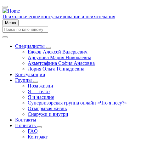
Перейти
к
основному
Психологическое консультирование и психотерапия
содержанию
Меню
Search
Search
Специалисты
Специалисты
Ежков Алексей Валерьевич
Main
подменю
Аргунова Мария Николаевна
navigation
Ахметсафина София Анасовна
Лория Ольга Геннадиевна
Консультации
Группы
Группы
Поза жизни
подменю
Я — тело?
Я и насилие
Супервизорская группа онлайн «Что я несу?»
Отыгрывая жизнь
Снаружи и внутри
Контакты
Почитать
Почитать
FAQ
подменю
Контракт