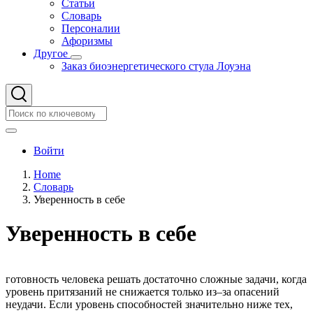
Статьи
Словарь
Персоналии
Афоризмы
Другое
Другое
Заказ биоэнергетического стула Лоуэна
подменю
Search
Search
User
Войти
account
Home
menu
Словарь
Строка
Уверенность в себе
навигации
Уверенность в себе
готовность человека решать достаточно сложные задачи, когда
уровень притязаний не снижается только из–за опасений
неудачи. Если уровень способностей значительно ниже тех,