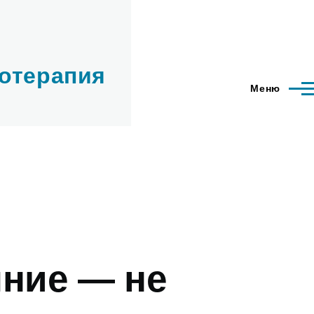
хотерапия
Меню
яние — не