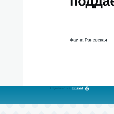
подда
Фаина Раневская
Сделано на
Drupal