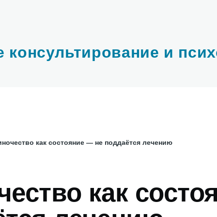
е консультирование и пси
ночество как состояние — не поддаётся лечению
и
ество как состо