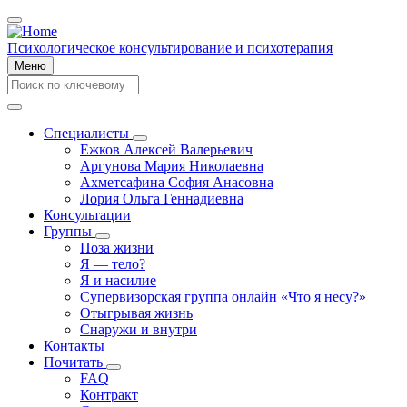
Перейти
к
основному
Психологическое консультирование и психотерапия
содержанию
Меню
Search
Search
Специалисты
Специалисты
Ежков Алексей Валерьевич
Main
подменю
Аргунова Мария Николаевна
navigation
Ахметсафина София Анасовна
Лория Ольга Геннадиевна
Консультации
Группы
Группы
Поза жизни
подменю
Я — тело?
Я и насилие
Супервизорская группа онлайн «Что я несу?»
Отыгрывая жизнь
Снаружи и внутри
Контакты
Почитать
Почитать
FAQ
подменю
Контракт