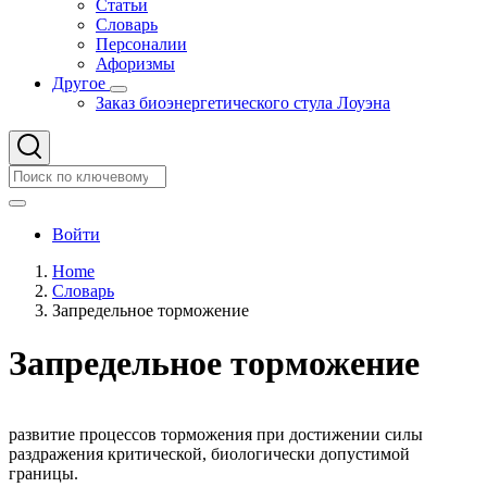
Статьи
Словарь
Персоналии
Афоризмы
Другое
Другое
Заказ биоэнергетического стула Лоуэна
подменю
Search
Search
User
Войти
account
Home
menu
Словарь
Строка
Запредельное торможение
навигации
Запредельное торможение
развитие процессов торможения при достижении силы
раздражения критической, биологически допустимой
границы.