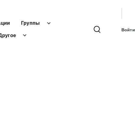
User
ации
Группы
accou
Войти
menu
Другое