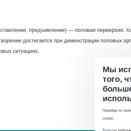
– выставление, предъявление) — половая перверсия. Х
творение достигается при демонстрации половых ор
овых ситуациях.
Мы исп
того, 
больше
исполь
Перейдя по любо
cookie.
Больше инфор