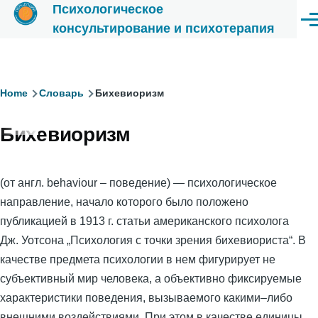
Психологическое
Перейти к основному содержанию
Ме
консультирование и психотерапия
Строка
Home
Словарь
Бихевиоризм
навигации
Бихевиоризм
(от англ. behaviour – поведение) — психологическое
направление, начало которого было положено
публикацией в 1913 г. статьи американского психолога
Дж. Уотсона „Психология с точки зрения бихевиориста“. В
качестве предмета психологии в нем фигурирует не
субъективный мир человека, а объективно фиксируемые
характеристики поведения, вызываемого какими–либо
внешними воздействиями. При этом в качестве единицы