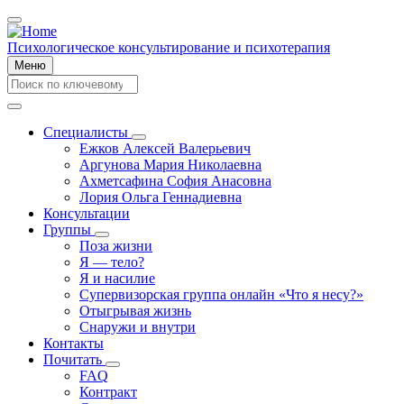
Перейти
к
основному
Психологическое консультирование и психотерапия
содержанию
Меню
Search
Search
Специалисты
Специалисты
Ежков Алексей Валерьевич
Main
подменю
Аргунова Мария Николаевна
navigation
Ахметсафина София Анасовна
Лория Ольга Геннадиевна
Консультации
Группы
Группы
Поза жизни
подменю
Я — тело?
Я и насилие
Супервизорская группа онлайн «Что я несу?»
Отыгрывая жизнь
Снаружи и внутри
Контакты
Почитать
Почитать
FAQ
подменю
Контракт