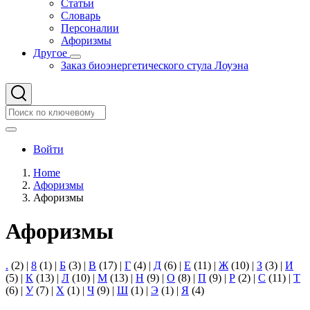
Статьи
Словарь
Персоналии
Афоризмы
Другое
Другое
Заказ биоэнергетического стула Лоуэна
подменю
Search
Search
User
Войти
account
Home
menu
Афоризмы
Строка
Афоризмы
навигации
Афоризмы
.
(2)
|
8
(1)
|
Б
(3)
|
В
(17)
|
Г
(4)
|
Д
(6)
|
Е
(11)
|
Ж
(10)
|
З
(3)
|
И
(5)
|
К
(13)
|
Л
(10)
|
М
(13)
|
Н
(9)
|
О
(8)
|
П
(9)
|
Р
(2)
|
С
(11)
|
Т
(6)
|
У
(7)
|
Х
(1)
|
Ч
(9)
|
Ш
(1)
|
Э
(1)
|
Я
(4)